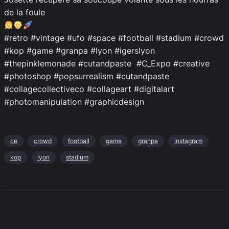
de la foule
#retro #vintage #ufo #space #football #stadium #crowd
#kop #game #granpa #lyon #igerslyon
#thepinklemonade #cutandpaste #C_Expo #creative
#photoshop #popsurrealism #cutandpaste
#collagecollectiveco #collageart #digitalart
#photomanipulation #graphicdesign
ce
crowd
football
game
granpa
instagram
kop
lyon
stadium