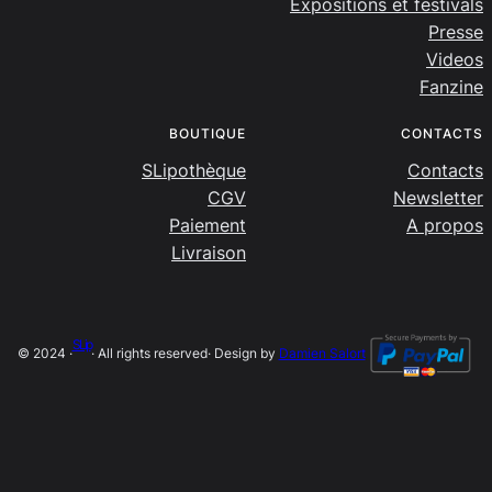
Expositions et festivals
Presse
Videos
Fanzine
BOUTIQUE
CONTACTS
SLipothèque
Contacts
CGV
Newsletter
Paiement
A propos
Livraison
SLip
© 2024 ·
· All rights reserved
· Design by
Damien Salort