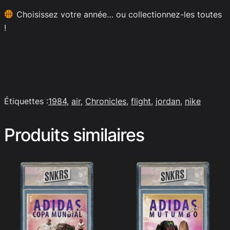
Choisissez votre année… ou collectionnez-les toutes
!
Étiquettes :
1984
, 
air
, 
Chronicles
, 
flight
, 
jordan
, 
nike
Produits similaires