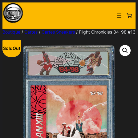
Aller
au
contenu
Boutique
/
Cartes
/
Cartes Sneakers
/ Flight Chronicles 84–98 #13
SoldOut