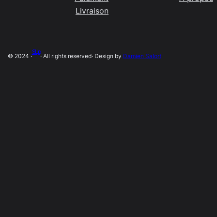
Livraison
SLip
© 2024 ·
· All rights reserved
· Design by
Damien Salort