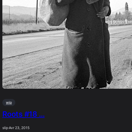
wip
Roots #18 …
slip
·
Avr 23, 2015