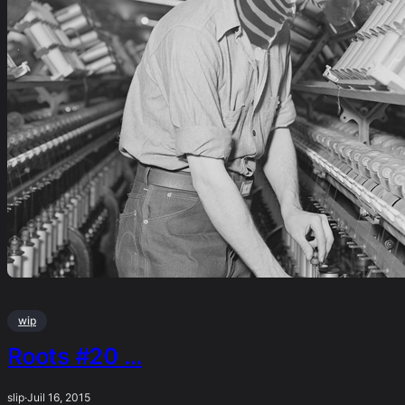
wip
Roots #20 …
slip
·
Juil 16, 2015