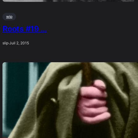
wip
Roots #19 …
slip
·
Juil 2, 2015