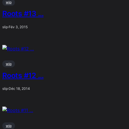
wip
Roots #13 …
slip
·
Fév 3, 2015
wip
Roots #12 …
slip
·
Déc 18, 2014
wip