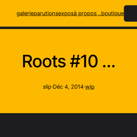
Rech
galerie
parutions
expos
à propos ..
boutique
Roots #10 …
slip
·
Déc 4, 2014
·
wip