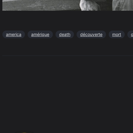
america
amérique
death
découverte
mort
o