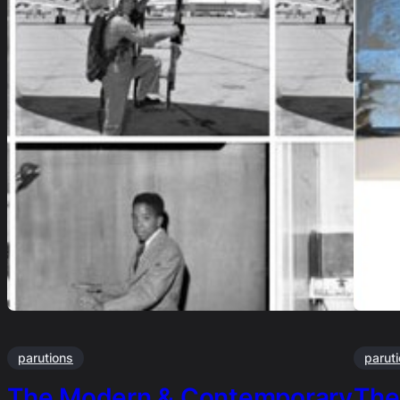
parutions
parut
The Modern & Contemporary
The