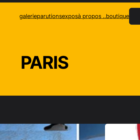
Rec
galerie
parutions
expos
à propos ..
boutique
PARIS