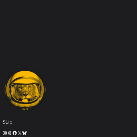
SLip
Instagram
Threads
Facebook
X
Bluesky