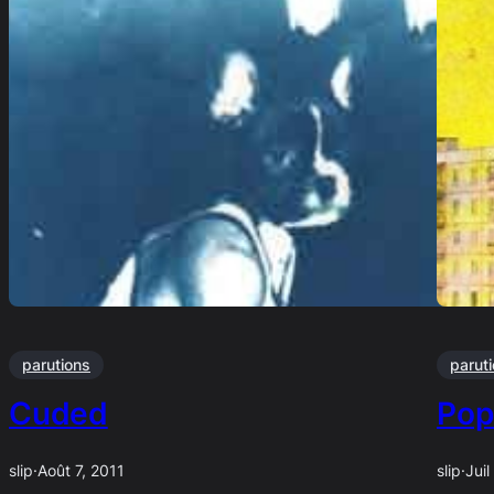
parutions
parut
Cuded
Pop
slip
·
Août 7, 2011
slip
·
Juil