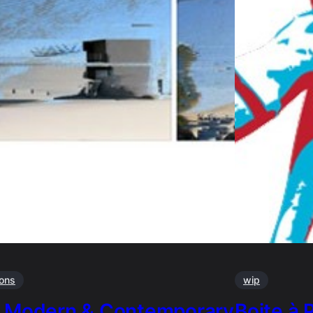
ions
wip
 Modern & Contemporary
Boite à 