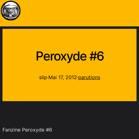
Peroxyde #6
slip
·
Mai 17, 2012
·
parutions
Fanzine Peroxyde #6