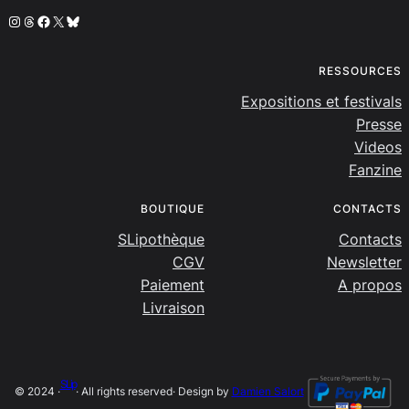
Instagram
Threads
Facebook
X
Bluesky
RESSOURCES
Expositions et festivals
Presse
Videos
Fanzine
BOUTIQUE
CONTACTS
SLipothèque
Contacts
CGV
Newsletter
Paiement
A propos
Livraison
SLip
© 2024 ·
· All rights reserved
· Design by
Damien Salort