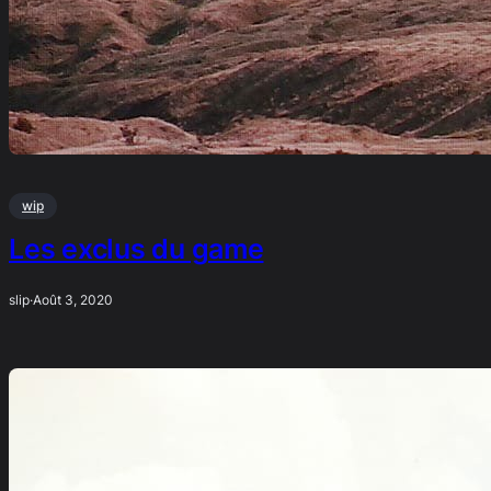
wip
Les exclus du game
slip
·
Août 3, 2020