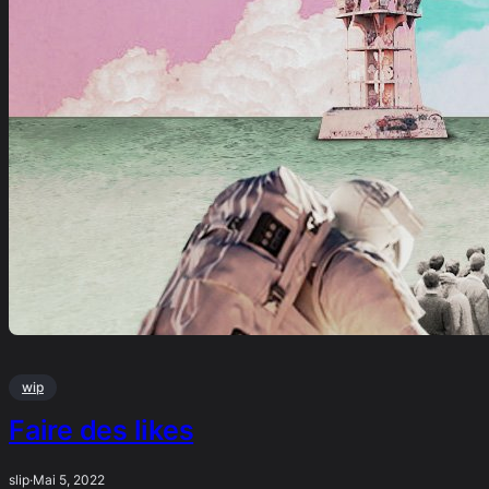
wip
Faire des likes
slip
·
Mai 5, 2022