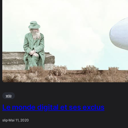
wip
Le monde digital et ses exclus
slip
·
Mai 11, 2020