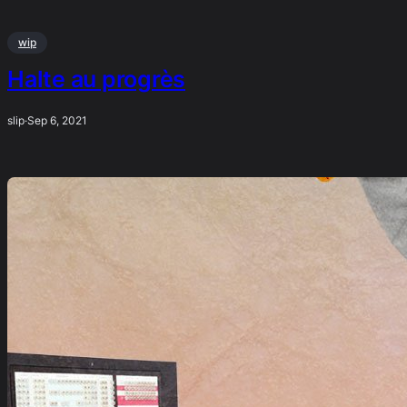
wip
Halte au progrès
slip
·
Sep 6, 2021