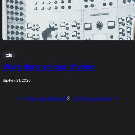
wip
Vivre dans sa tour d’ivoire
slip
·
Fév 21, 2020
←
Page précédente
1
2
3
4
Page suivante
→