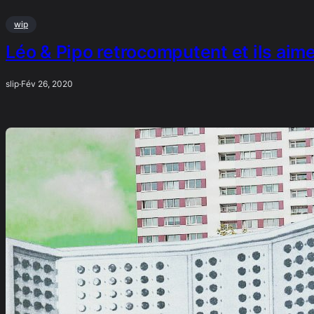
wip
Léo & Pipo retrocomputent et ils aim
slip
·
Fév 26, 2020