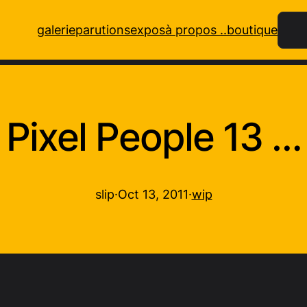
Rech
galerie
parutions
expos
à propos ..
boutique
Pixel People 13 …
slip
·
Oct 13, 2011
·
wip