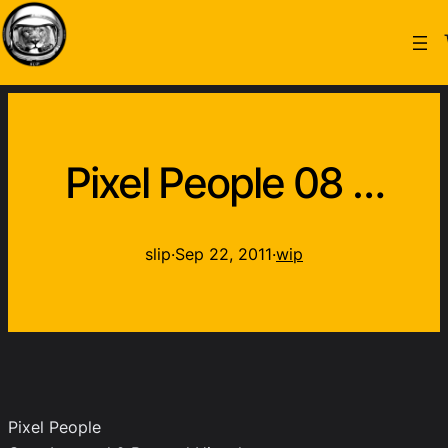
Pixel People 08 …
slip
·
Sep 22, 2011
·
wip
Pixel People