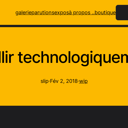
Rech
galerie
parutions
expos
à propos ..
boutique
llir technologiqu
slip
·
Fév 2, 2018
·
wip