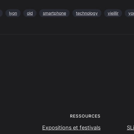
lyon
old
smartphone
technology
vieillir
yo
RESSOURCES
Expositions et festivals
SL