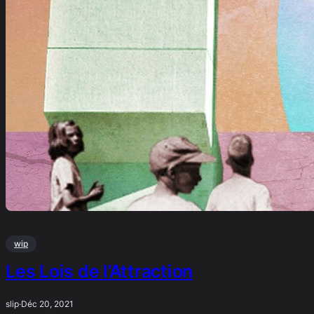
wip
Les Lois de l’Attraction
slip
·
Déc 20, 2021