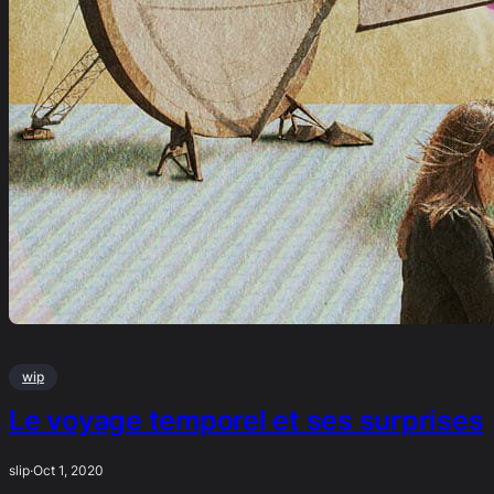
wip
Le voyage temporel et ses surprises
slip
·
Oct 1, 2020