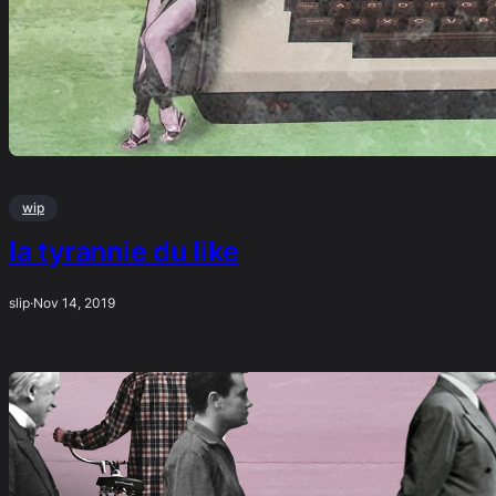
wip
la tyrannie du like
slip
·
Nov 14, 2019