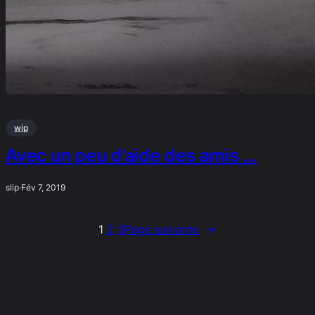
wip
Avec un peu d’aide des amis …
slip
·
Fév 7, 2019
1
2
3
Page suivante
→