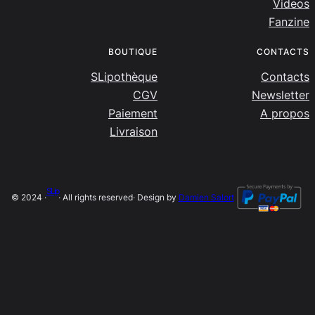
Videos
Fanzine
BOUTIQUE
CONTACTS
SLipothèque
Contacts
CGV
Newsletter
Paiement
A propos
Livraison
SLip
© 2024 ·
· All rights reserved
· Design by
Damien Salort