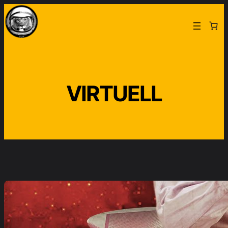
Aller
au
contenu
VIRTUELL