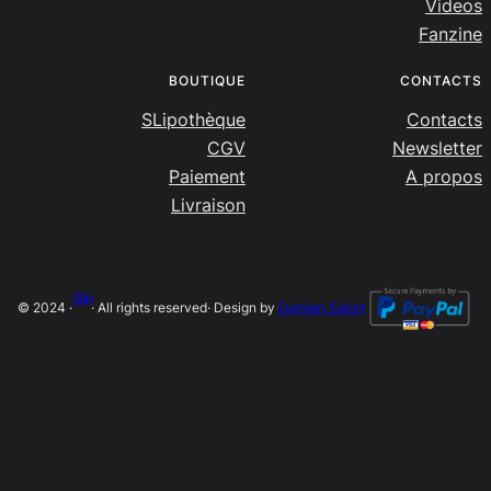
Videos
Fanzine
BOUTIQUE
CONTACTS
SLipothèque
Contacts
CGV
Newsletter
Paiement
A propos
Livraison
SLip
© 2024 ·
· All rights reserved
· Design by
Damien Salort