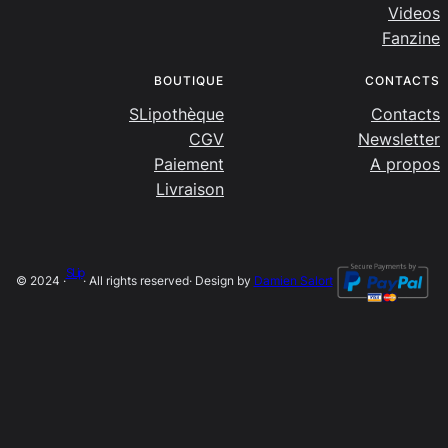
Videos
Fanzine
BOUTIQUE
CONTACTS
SLipothèque
Contacts
CGV
Newsletter
Paiement
A propos
Livraison
SLip
© 2024 ·
· All rights reserved
· Design by
Damien Salort