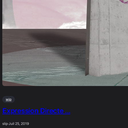
wip
Expression Directe …
slip
·
Juil 25, 2019