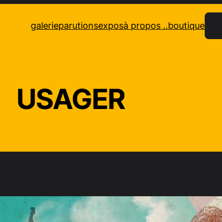
Rec
galerie
parutions
expos
à propos ..
boutique
USAGER