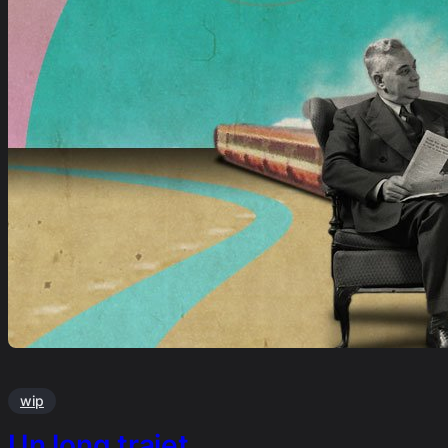
wip
Un long trajet …