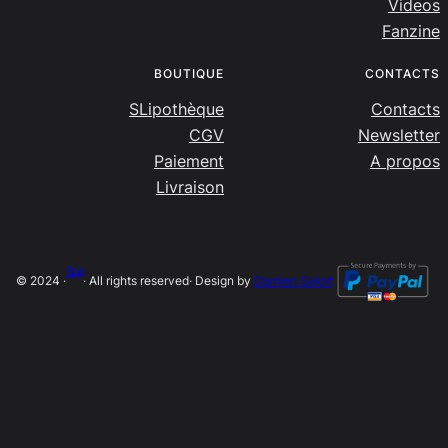
Videos
Fanzine
BOUTIQUE
CONTACTS
SLipothèque
Contacts
CGV
Newsletter
Paiement
A propos
Livraison
SLip
© 2024 ·
· All rights reserved
· Design by
Damien Salort