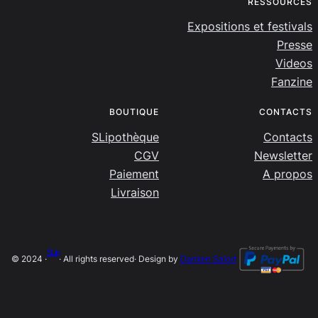
RESSOURCES
Expositions et festivals
Presse
Videos
Fanzine
BOUTIQUE
CONTACTS
SLipothèque
Contacts
CGV
Newsletter
Paiement
A propos
Livraison
SLip
© 2024 ·
· All rights reserved
· Design by
Damien Salort