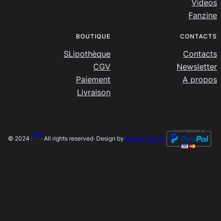
Videos
Fanzine
BOUTIQUE
CONTACTS
SLipothèque
Contacts
CGV
Newsletter
Paiement
A propos
Livraison
SLip
© 2024 ·
· All rights reserved
· Design by
Damien Salort