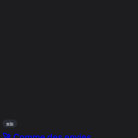
wip
🚀 Comme des envies