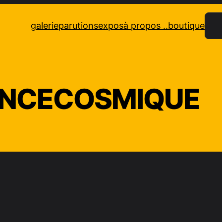
Rec
galerie
parutions
expos
à propos ..
boutique
ENCECOSMIQUE