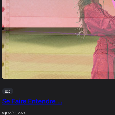
wip
Se Faire Entendre …
slip
·
Août 1, 2024