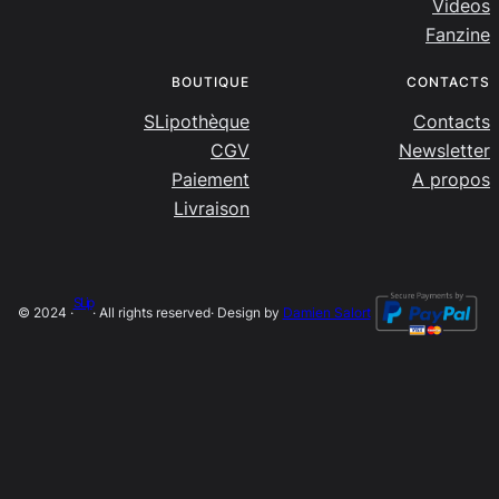
Videos
Fanzine
BOUTIQUE
CONTACTS
SLipothèque
Contacts
CGV
Newsletter
Paiement
A propos
Livraison
SLip
© 2024 ·
· All rights reserved
· Design by
Damien Salort