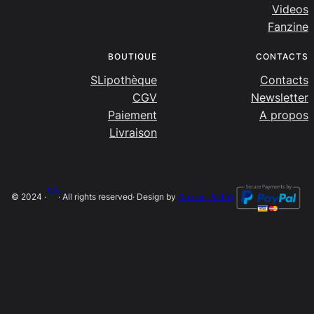
Videos
Fanzine
BOUTIQUE
CONTACTS
SLipothèque
Contacts
CGV
Newsletter
Paiement
A propos
Livraison
SLip
© 2024 ·
· All rights reserved
· Design by
Damien Salort