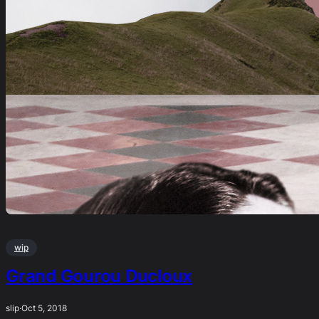
wip
Grand Gourou Ducloux
slip
·
Oct 5, 2018