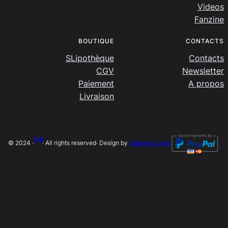
Videos
Fanzine
BOUTIQUE
CONTACTS
SLipothèque
Contacts
CGV
Newsletter
Paiement
A propos
Livraison
SLip
© 2024 ·
· All rights reserved
· Design by
Damien Salort