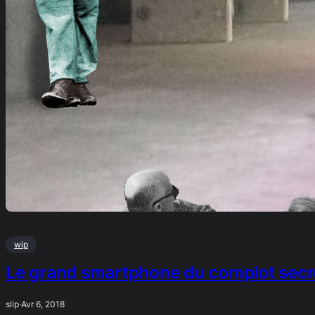
wip
Le grand smartphone du complot secr
slip
·
Avr 6, 2018