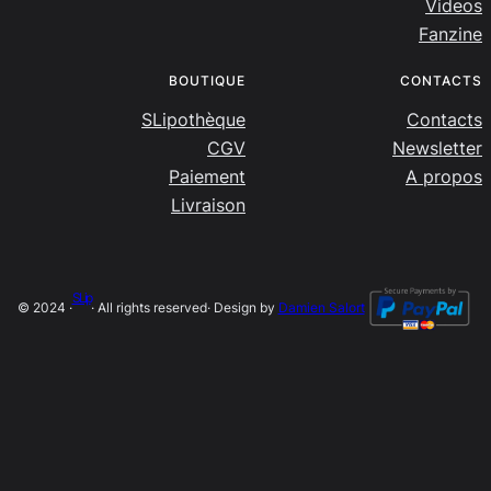
Videos
Fanzine
BOUTIQUE
CONTACTS
SLipothèque
Contacts
CGV
Newsletter
Paiement
A propos
Livraison
SLip
© 2024 ·
· All rights reserved
· Design by
Damien Salort