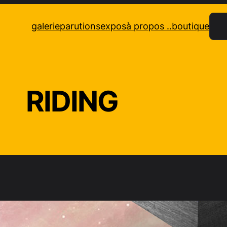
Rec
galerie
parutions
expos
à propos ..
boutique
RIDING