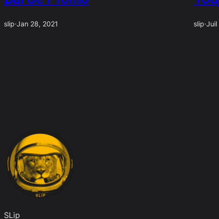
slip
·
Jan 28, 2021
slip
·
Juil
SLip