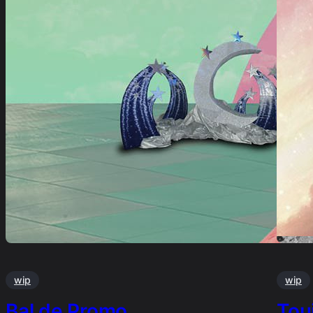
wip
wip
Bal de Promo
Touj