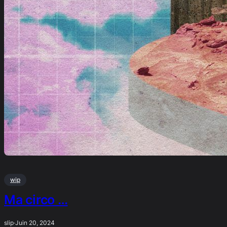
wip
Ma circo …
slip
·
Juin 20, 2024