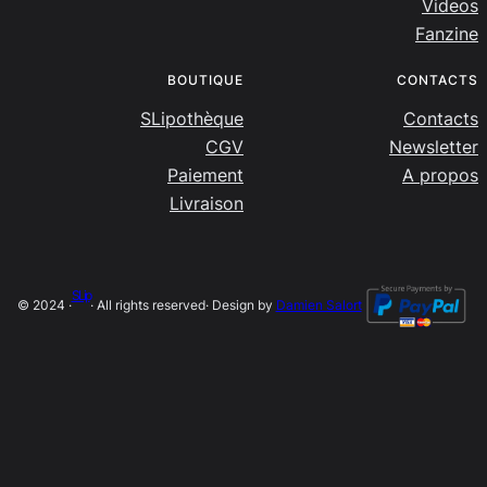
Videos
Fanzine
BOUTIQUE
CONTACTS
SLipothèque
Contacts
CGV
Newsletter
Paiement
A propos
Livraison
SLip
© 2024 ·
· All rights reserved
· Design by
Damien Salort