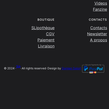
Videos
Fanzine
BOUTIQUE
CONTACTS
SLipothèque
Contacts
CGV
Newsletter
Paiement
A propos
Livraison
SLip
© 2024 ·
· All rights reserved
· Design by
Damien Salort