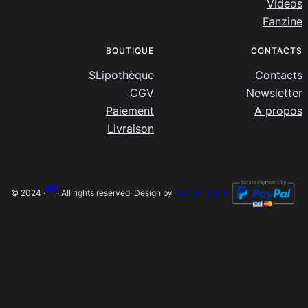
Videos
Fanzine
BOUTIQUE
CONTACTS
SLipothèque
Contacts
CGV
Newsletter
Paiement
A propos
Livraison
SLip
© 2024 ·
· All rights reserved
· Design by
Damien Salort