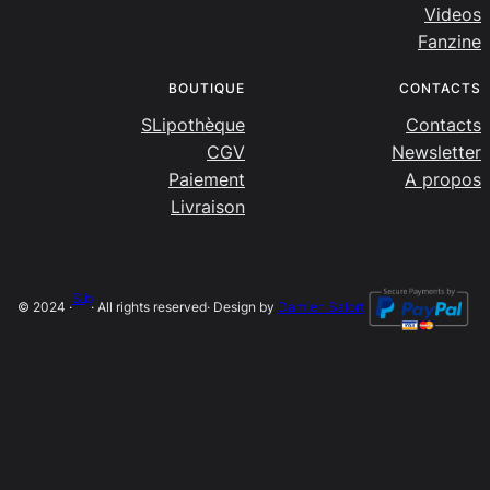
Videos
Fanzine
BOUTIQUE
CONTACTS
SLipothèque
Contacts
CGV
Newsletter
Paiement
A propos
Livraison
SLip
© 2024 ·
· All rights reserved
· Design by
Damien Salort