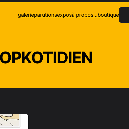
Rec
galerie
parutions
expos
à propos ..
boutique
OPKOTIDIEN