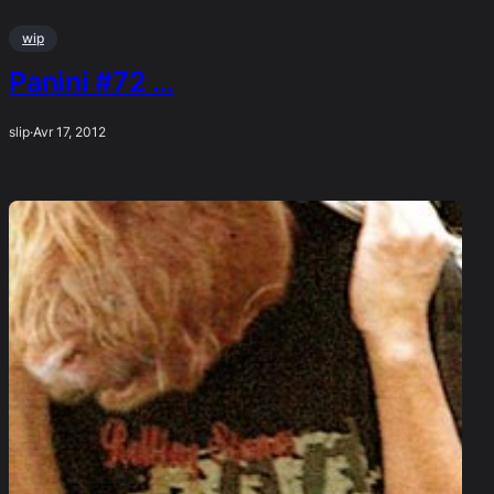
wip
Panini #72 …
slip
·
Avr 17, 2012