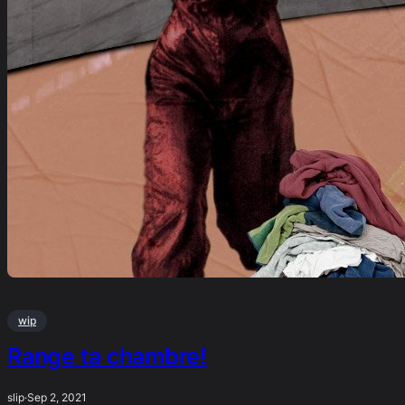
wip
Range ta chambre!
slip
·
Sep 2, 2021