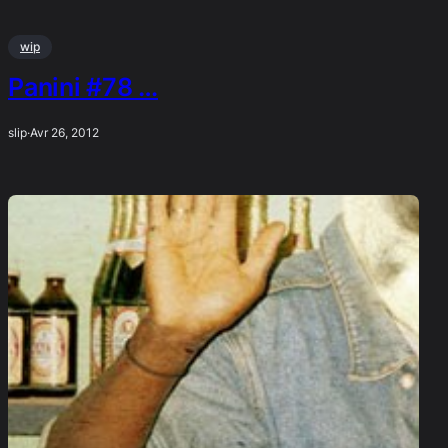
wip
Panini #78 …
slip
·
Avr 26, 2012