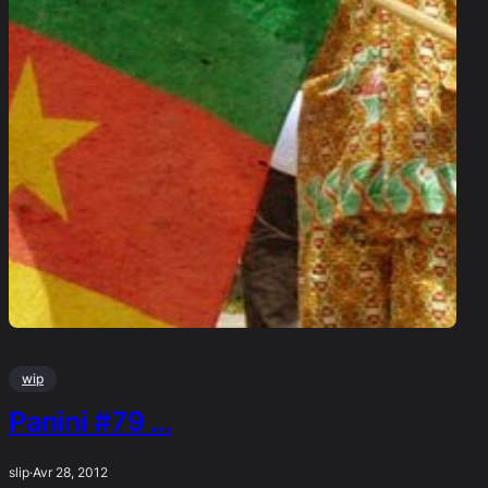
wip
Panini #79 …
slip
·
Avr 28, 2012