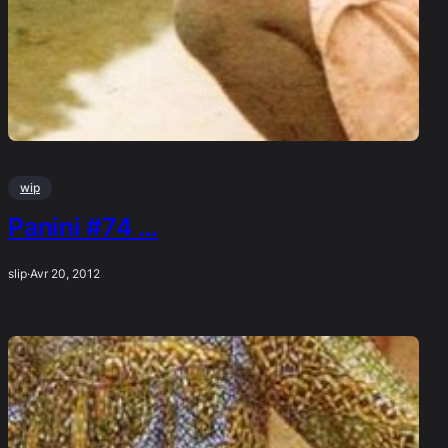
wip
Panini #74 …
slip
·
Avr 20, 2012