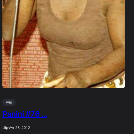
wip
Panini #76 …
slip
·
Avr 23, 2012