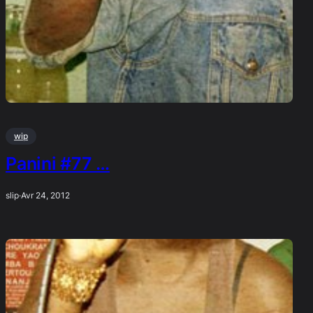
wip
Panini #77 …
slip
·
Avr 24, 2012