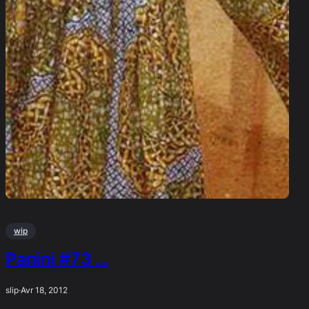
wip
Panini #73 …
slip
·
Avr 18, 2012