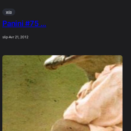
wip
Panini #75 …
slip
·
Avr 21, 2012