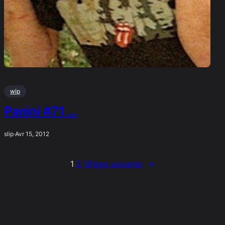
wip
Panini #71 …
slip
·
Avr 15, 2012
1
2
3
Page suivante
→