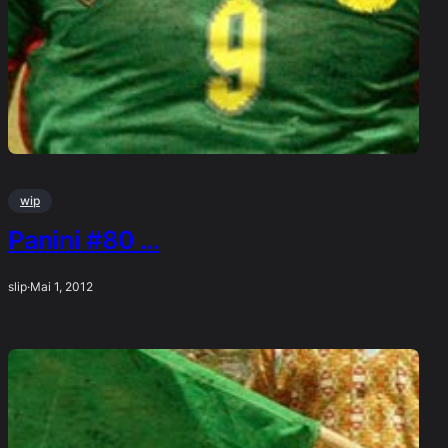
wip
Panini #80 …
slip
·
Mai 1, 2012