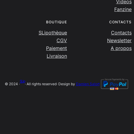
Videos
Fanzine
BOUTIQUE
CONTACTS
SLipothèque
Contacts
CGV
Newsletter
Paiement
A propos
Livraison
SLip
© 2024 ·
· All rights reserved
· Design by
Damien Salort