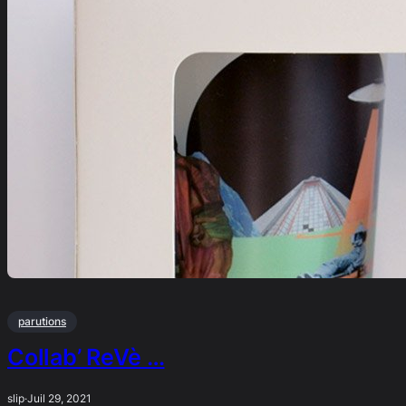
parutions
Collab’ ReVè …
slip
·
Juil 29, 2021