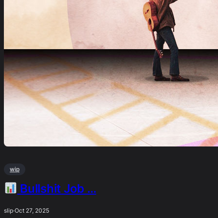
wip
Bullshit Job …
slip
·
Oct 27, 2025