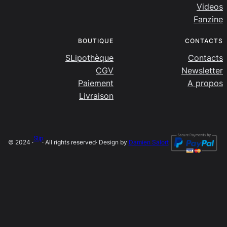
Videos
Fanzine
BOUTIQUE
CONTACTS
SLipothèque
Contacts
CGV
Newsletter
Paiement
A propos
Livraison
SLip
© 2024 ·
· All rights reserved
· Design by
Damien Salort