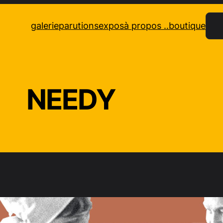
Rec
galerie
parutions
expos
à propos ..
boutique
NEEDY