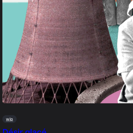
wip
Désir glacé …