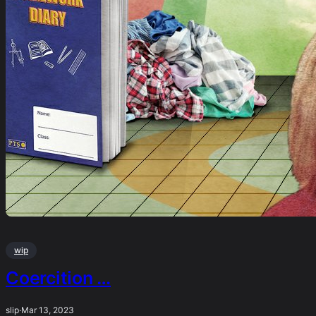
wip
Coercition …
slip
·
Mar 13, 2023