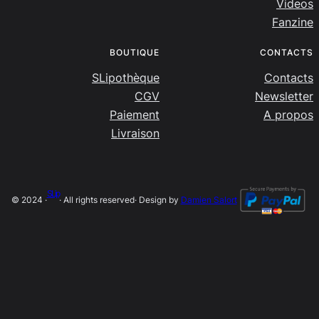
Videos
Fanzine
BOUTIQUE
CONTACTS
SLipothèque
Contacts
CGV
Newsletter
Paiement
A propos
Livraison
SLip
© 2024 ·
· All rights reserved
· Design by
Damien Salort