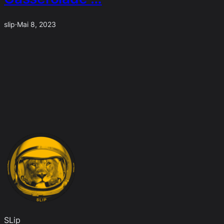
slip
·
Mai 8, 2023
SLip