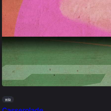
wip
Casserolade …