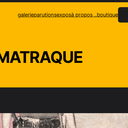
Rec
galerie
parutions
expos
à propos ..
boutique
MATRAQUE