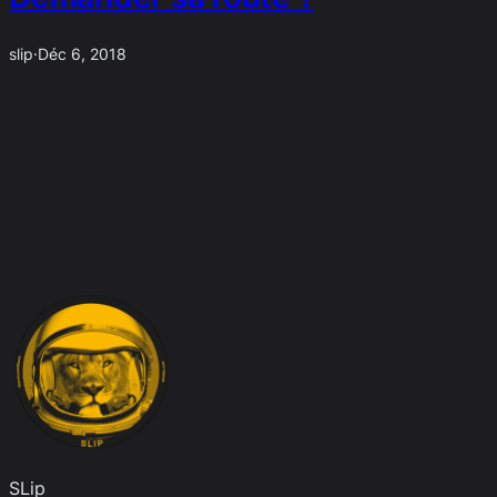
slip
·
Déc 6, 2018
SLip