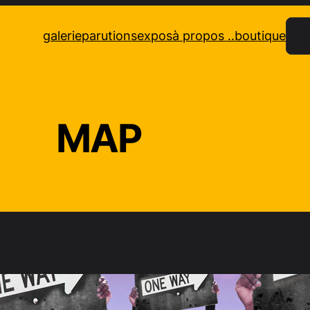
Rec
galerie
parutions
expos
à propos ..
boutique
MAP