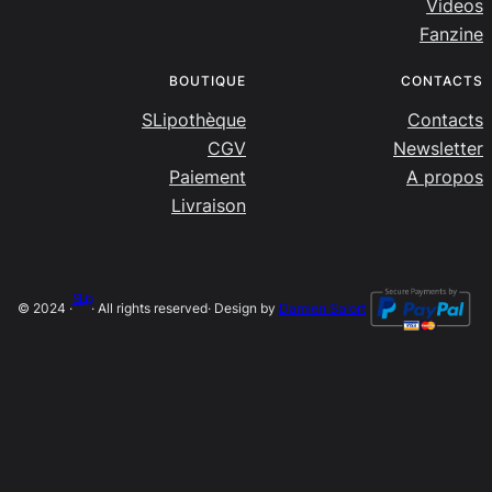
Videos
Fanzine
BOUTIQUE
CONTACTS
SLipothèque
Contacts
CGV
Newsletter
Paiement
A propos
Livraison
SLip
© 2024 ·
· All rights reserved
· Design by
Damien Salort