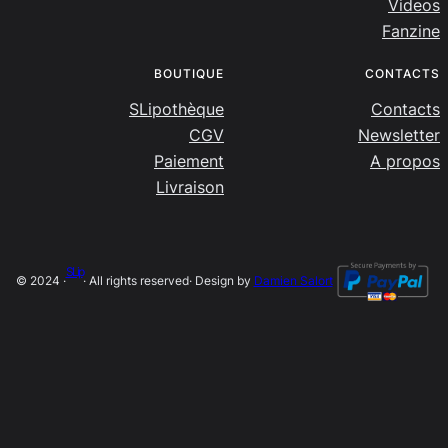
Videos
Fanzine
BOUTIQUE
CONTACTS
SLipothèque
Contacts
CGV
Newsletter
Paiement
A propos
Livraison
SLip
© 2024 ·
· All rights reserved
· Design by
Damien Salort