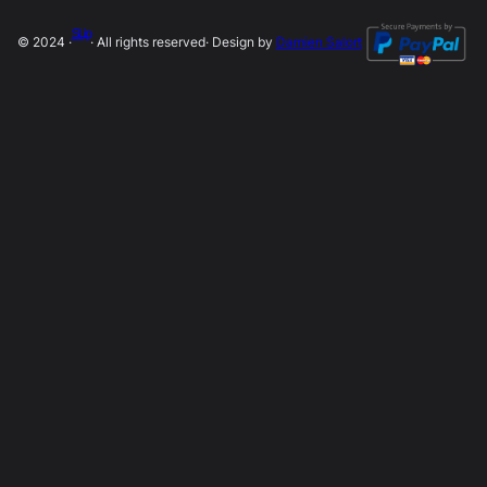
SLip
© 2024 ·
· All rights reserved
· Design by
Damien Salort