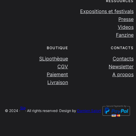
RESSOURCES
Expositions et festivals
Presse
Videos
Fanzine
BOUTIQUE
CONTACTS
SLipothèque
Contacts
CGV
Newsletter
Paiement
A propos
Livraison
SLip
© 2024 ·
· All rights reserved
· Design by
Damien Salort