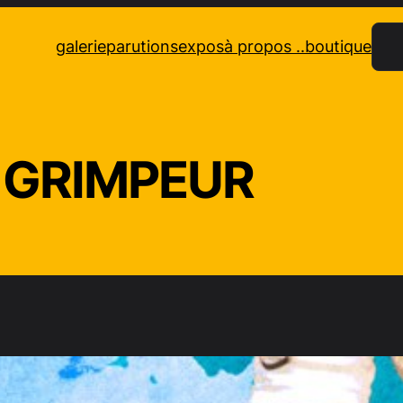
Rec
galerie
parutions
expos
à propos ..
boutique
GRIMPEUR