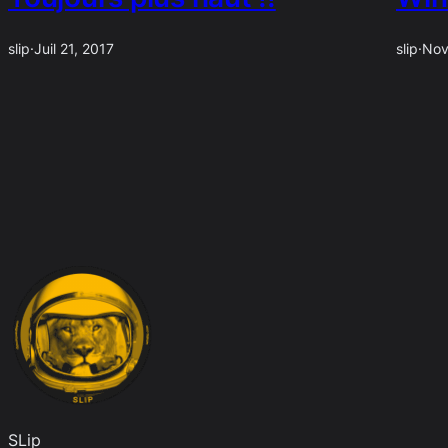
slip
·
Juil 21, 2017
slip
·
Nov
SLip