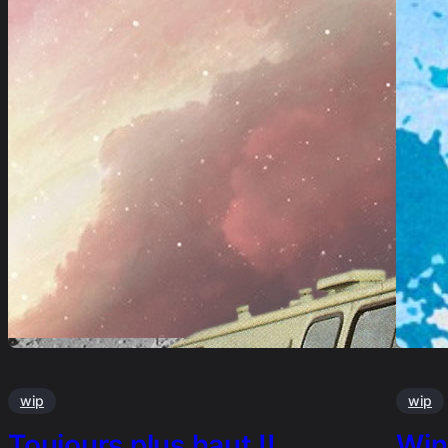
wip
wip
Toujours plus haut !!
Win