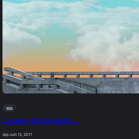
wip
La peur du progrès …
slip
·
Juin 12, 2017