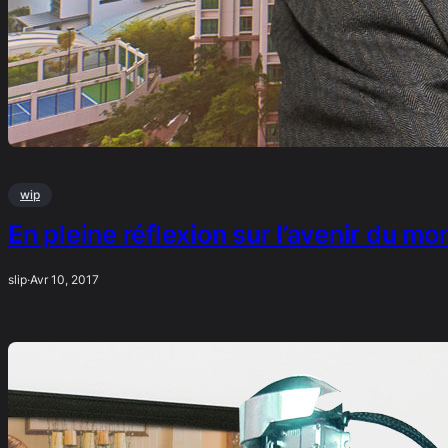
wip
En pleine réflexion sur l’avenir du mo
slip
·
Avr 10, 2017