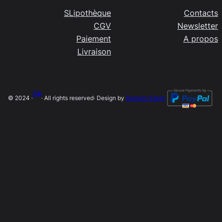
SLipothèque
Contacts
CGV
Newsletter
Paiement
A propos
Livraison
SLip
© 2024 ·
· All rights reserved
· Design by
Damien Salort