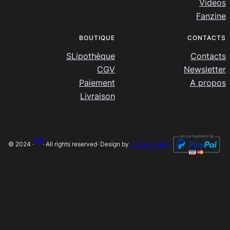
Videos
Fanzine
BOUTIQUE
CONTACTS
SLipothèque
Contacts
CGV
Newsletter
Paiement
A propos
Livraison
SLip
© 2024 ·
· All rights reserved
· Design by
Damien Salort