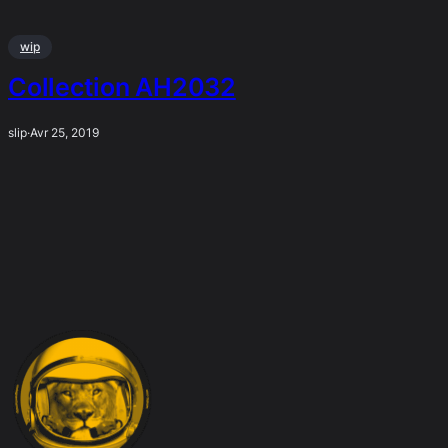
wip
Collection AH2032
slip
·
Avr 25, 2019