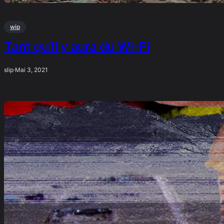
wip
Tant qu’il y aura du Wi-Fi
slip
·
Mai 3, 2021