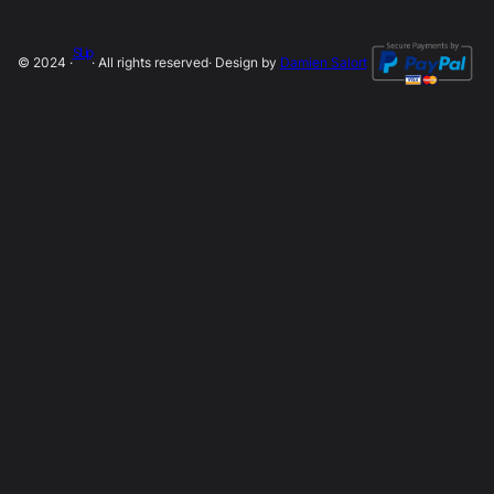
SLip
© 2024 ·
· All rights reserved
· Design by
Damien Salort