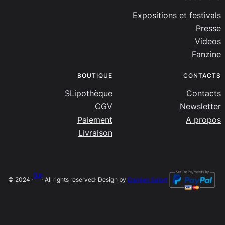
Expositions et festivals
Presse
Videos
Fanzine
BOUTIQUE
CONTACTS
SLipothèque
Contacts
CGV
Newsletter
Paiement
A propos
Livraison
SLip
© 2024 ·
· All rights reserved
· Design by
Damien Salort