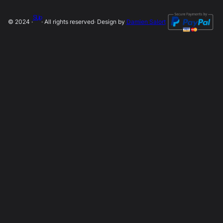
SLip
© 2024 ·
· All rights reserved
· Design by
Damien Salort