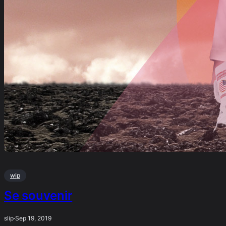
wip
Se souvenir
slip
·
Sep 19, 2019