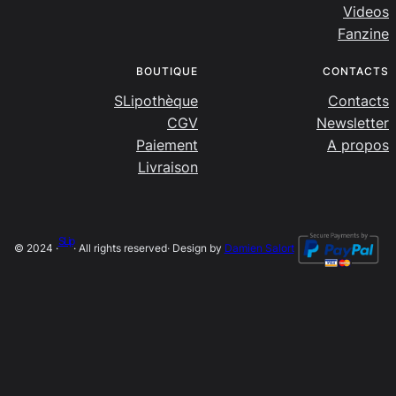
Videos
Fanzine
BOUTIQUE
CONTACTS
SLipothèque
Contacts
CGV
Newsletter
Paiement
A propos
Livraison
SLip
© 2024 ·
· All rights reserved
· Design by
Damien Salort