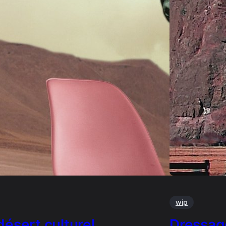
wip
désert culturel
Dressag