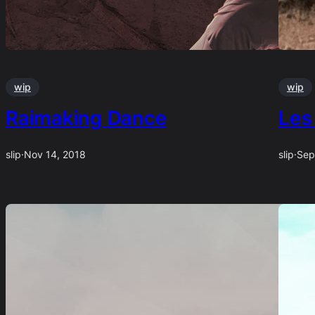
wip
wip
Raimaking Dance
Les
slip
·
Nov 14, 2018
slip
·
Sep