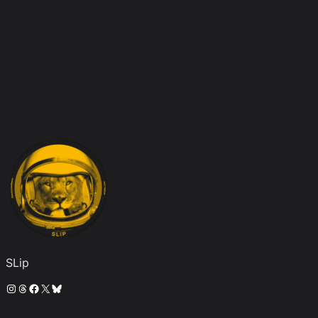
SLip
Instagram
Threads
Facebook
X
Bluesky