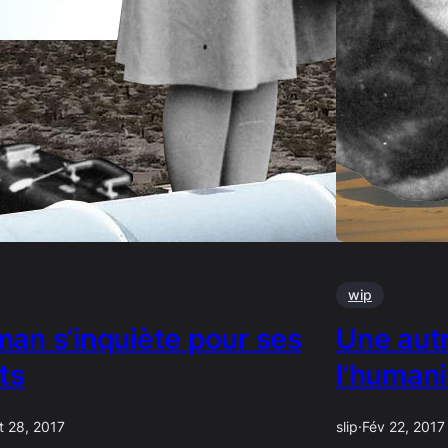
wip
an s’inquiète pour ses
Une autr
ts
l’humani
t 28, 2017
slip
·
Fév 22, 2017