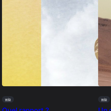
wip
wip
Quel rapport ? …
Un 