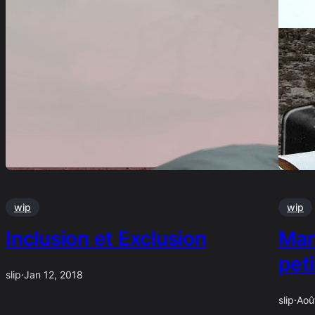
wip
wip
Inclusion et Exclusion
Mam
peti
slip
·
Jan 12, 2018
slip
·
Aoû