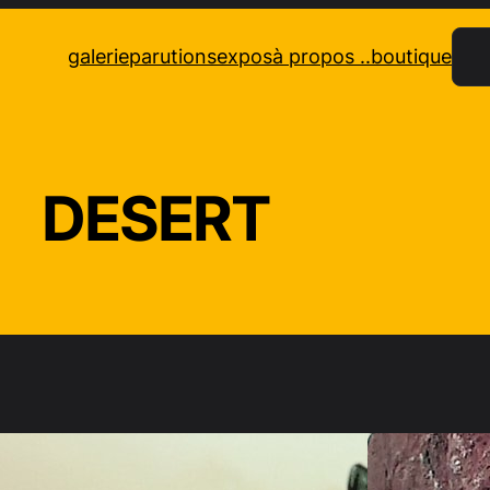
Rec
galerie
parutions
expos
à propos ..
boutique
DESERT