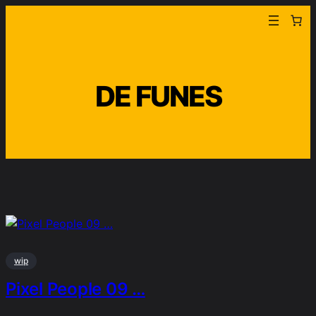
Aller
au
contenu
DE FUNES
wip
Pixel People 09 …