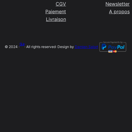
CGV
Newsletter
Paiement
A propos
Livraison
SLip
© 2024 ·
· All rights reserved
· Design by
Damien Salort